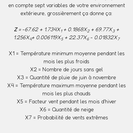
en compte sept variables de votre environnement
extérieure, grossièrement ça donne ça:
Z
= -67.62 + 1.734X
+ 0.1868X
+ 69.77X
+
1
2
3
1.256X
+ 0.006119X
+ 22.37X
- 0.01832X
4
5
6
7
X1 = Température minimum moyenne pendant les
mois les plus froids
X2 = Nombre de jours sans gel
X3 = Quantité de pluie de juin à novembre
X4 = Température maximum moyenne pendant les
mois les plus chauds
X5 = Facteur vent pendant les mois d'hiver
X6 = Quantité de neige
X7 = Probabilité de vents extrêmes