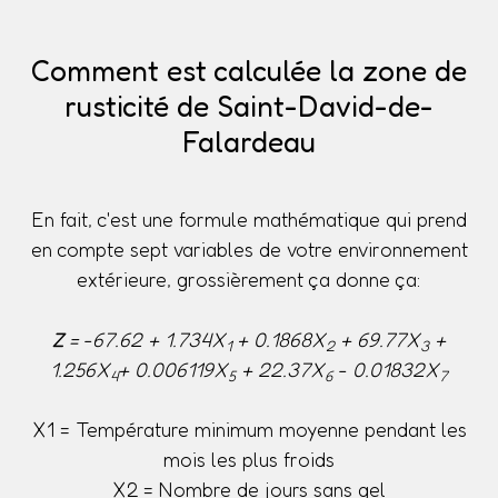
Comment est calculée la zone de
rusticité de Saint-David-de-
Falardeau
En fait, c'est une formule mathématique qui prend
en compte sept variables de votre environnement
extérieure, grossièrement ça donne ça:
Z
= -67.62 + 1.734X
+ 0.1868X
+ 69.77X
+
1
2
3
1.256X
+ 0.006119X
+ 22.37X
- 0.01832X
4
5
6
7
X1 = Température minimum moyenne pendant les
mois les plus froids
X2 = Nombre de jours sans gel