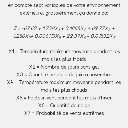
en compte sept variables de votre environnement
extérieure, grossièrement ça donne ça:
Z
= -67.62 + 1.734X
+ 0.1868X
+ 69.77X
+
1
2
3
1.256X
+ 0.006119X
+ 22.37X
- 0.01832X
4
5
6
7
X1 = Température minimum moyenne pendant les
mois les plus froids
X2 = Nombre de jours sans gel
X3 = Quantité de pluie de juin à novembre
X4 = Température maximum moyenne pendant les
mois les plus chauds
X5 = Facteur vent pendant les mois d'hiver
X6 = Quantité de neige
X7 = Probabilité de vents extrêmes