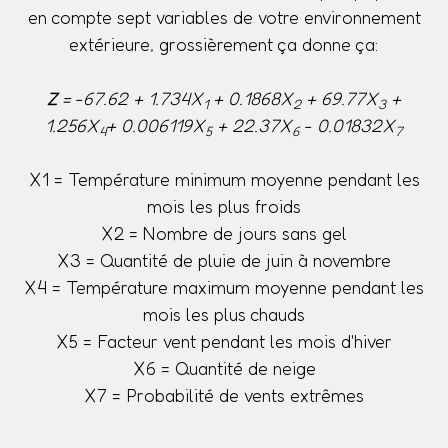
en compte sept variables de votre environnement
extérieure, grossièrement ça donne ça:
Z
= -67.62 + 1.734X
+ 0.1868X
+ 69.77X
+
1
2
3
1.256X
+ 0.006119X
+ 22.37X
- 0.01832X
4
5
6
7
X1 = Température minimum moyenne pendant les
mois les plus froids
X2 = Nombre de jours sans gel
X3 = Quantité de pluie de juin à novembre
X4 = Température maximum moyenne pendant les
mois les plus chauds
X5 = Facteur vent pendant les mois d'hiver
X6 = Quantité de neige
X7 = Probabilité de vents extrêmes