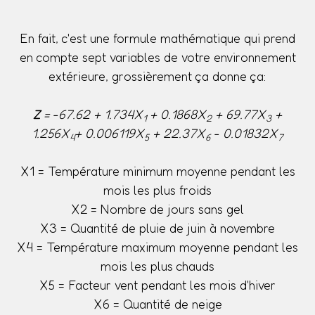
En fait, c'est une formule mathématique qui prend
en compte sept variables de votre environnement
extérieure, grossièrement ça donne ça:
Z
= -67.62 + 1.734X
+ 0.1868X
+ 69.77X
+
1
2
3
1.256X
+ 0.006119X
+ 22.37X
- 0.01832X
4
5
6
7
X1 = Température minimum moyenne pendant les
mois les plus froids
X2 = Nombre de jours sans gel
X3 = Quantité de pluie de juin à novembre
X4 = Température maximum moyenne pendant les
mois les plus chauds
X5 = Facteur vent pendant les mois d'hiver
X6 = Quantité de neige