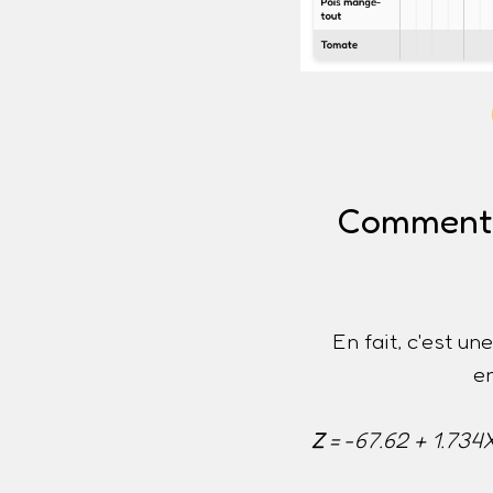
Comment e
En fait, c'est u
e
Z
= -67.62 + 1.734