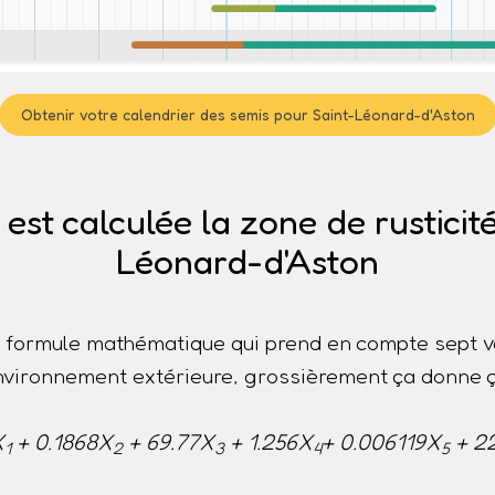
Obtenir votre calendrier des semis pour Saint-Léonard-d'Aston
st calculée la zone de rusticité
Léonard-d'Aston
ne formule mathématique qui prend en compte sept v
nvironnement extérieure, grossièrement ça donne ç
X
+ 0.1868X
+ 69.77X
+ 1.256X
+ 0.006119X
+ 2
1
2
3
4
5