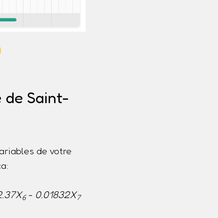
 de Saint-
ariables de votre
a:
2.37X
- 0.01832X
6
7