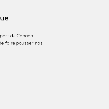
que
lupart du Canada
de faire pousser nos
a