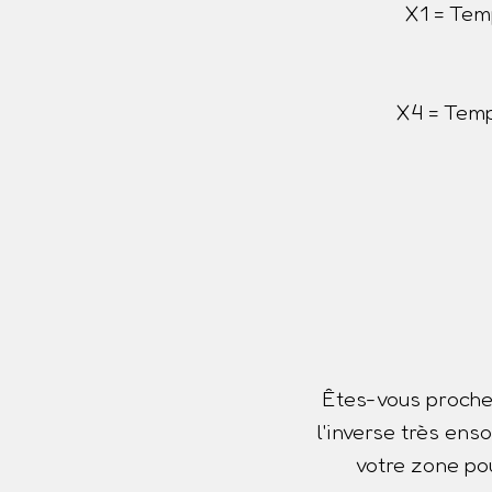
X1 = Tem
X4 = Temp
Êtes-vous proche
l'inverse très ens
votre zone pou