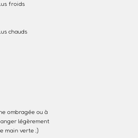
us froids
lus chauds
one ombragée ou à
 changer légèrement
e main verte ;)