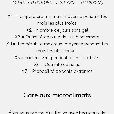
1.256X
+ 0.006119X
+ 22.37X
- 0.01832X
4
5
6
7
X1 = Température minimum moyenne pendant les
mois les plus froids
X2 = Nombre de jours sans gel
X3 = Quantité de pluie de juin à novembre
X4 = Température maximum moyenne pendant les
mois les plus chauds
X5 = Facteur vent pendant les mois d'hiver
X6 = Quantité de neige
X7 = Probabilité de vents extrêmes
Gare aux microclimats
Êtes-vous proche d'un fleuve avec beaucoup de