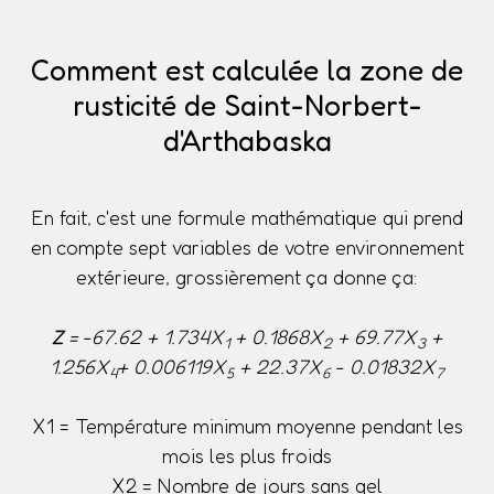
Comment est calculée la zone de
rusticité de Saint-Norbert-
d'Arthabaska
En fait, c'est une formule mathématique qui prend
en compte sept variables de votre environnement
extérieure, grossièrement ça donne ça:
Z
= -67.62 + 1.734X
+ 0.1868X
+ 69.77X
+
1
2
3
1.256X
+ 0.006119X
+ 22.37X
- 0.01832X
4
5
6
7
X1 = Température minimum moyenne pendant les
mois les plus froids
X2 = Nombre de jours sans gel