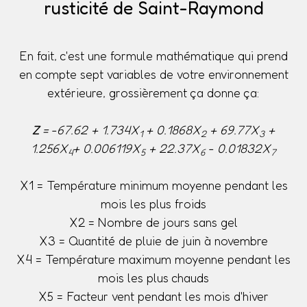
rusticité de Saint-Raymond
En fait, c'est une formule mathématique qui prend
en compte sept variables de votre environnement
extérieure, grossièrement ça donne ça:
Z
= -67.62 + 1.734X
+ 0.1868X
+ 69.77X
+
1
2
3
1.256X
+ 0.006119X
+ 22.37X
- 0.01832X
4
5
6
7
X1 = Température minimum moyenne pendant les
mois les plus froids
X2 = Nombre de jours sans gel
X3 = Quantité de pluie de juin à novembre
X4 = Température maximum moyenne pendant les
mois les plus chauds
X5 = Facteur vent pendant les mois d'hiver