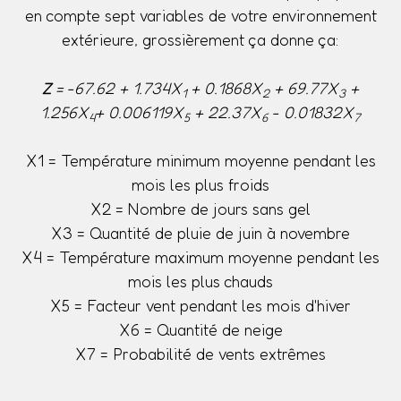
en compte sept variables de votre environnement
extérieure, grossièrement ça donne ça:
Z
= -67.62 + 1.734X
+ 0.1868X
+ 69.77X
+
1
2
3
1.256X
+ 0.006119X
+ 22.37X
- 0.01832X
4
5
6
7
X1 = Température minimum moyenne pendant les
mois les plus froids
X2 = Nombre de jours sans gel
X3 = Quantité de pluie de juin à novembre
X4 = Température maximum moyenne pendant les
mois les plus chauds
X5 = Facteur vent pendant les mois d'hiver
X6 = Quantité de neige
X7 = Probabilité de vents extrêmes