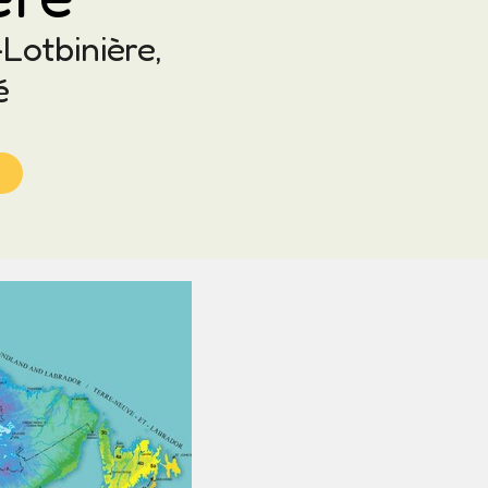
Lotbinière,
é
e