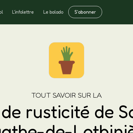
S'abonner
ol
L'infolettre
Le balado
Notes
Fertilisation
TOUT SAVOIR SUR LA
de rusticité de S
athe-de-Lotbini