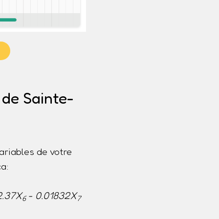
e
 de Sainte-
ariables de votre
a:
2.37X
- 0.01832X
6
7