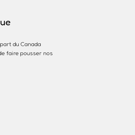
que
lupart du Canada
de faire pousser nos
a