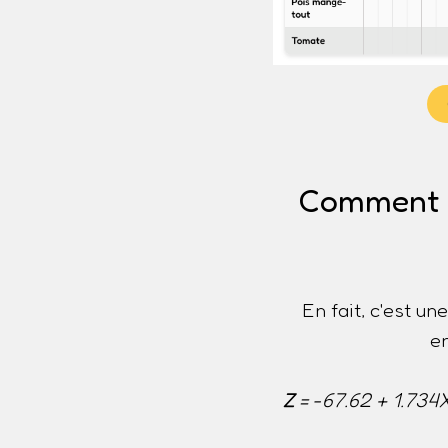
Comment es
En fait, c'est u
e
Z
= -67.62 + 1.734