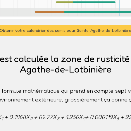
Obtenir votre calendrier des semis pour Sainte-Agathe-de-Lotbinièr
t calculée la zone de rusticité
Agathe-de-Lotbinière
ne formule mathématique qui prend en compte sept v
nvironnement extérieure, grossièrement ça donne ç
X
+ 0.1868X
+ 69.77X
+ 1.256X
+ 0.006119X
+ 2
1
2
3
4
5