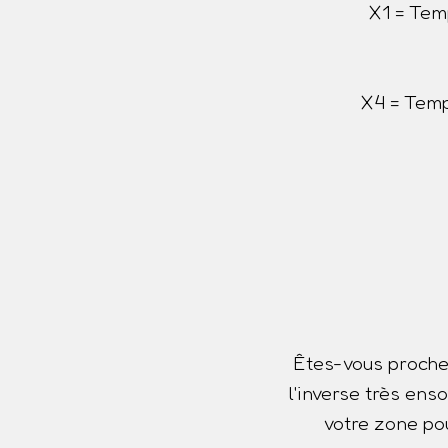
X1 = Tem
X4 = Temp
Êtes-vous proche
l'inverse très ens
votre zone pou