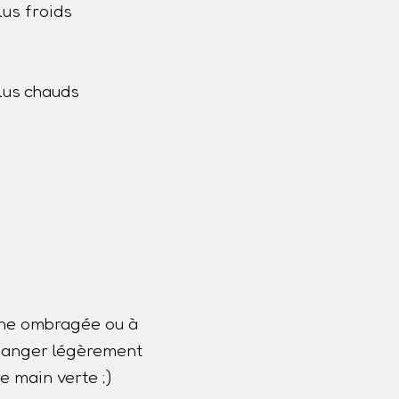
us froids
lus chauds
one ombragée ou à
 changer légèrement
e main verte ;)