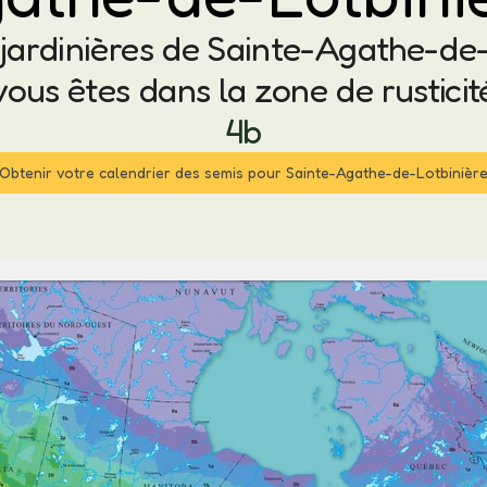
, jardinières de Sainte-Agathe-de-
vous êtes dans la zone de rusticit
4b
Obtenir votre calendrier des semis pour Sainte-Agathe-de-Lotbinièr