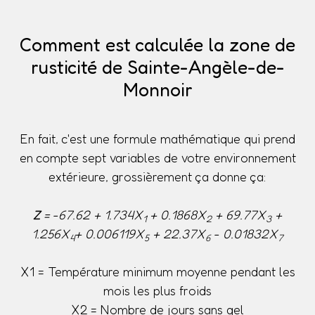
Comment est calculée la zone de
rusticité de Sainte-Angèle-de-
Monnoir
En fait, c'est une formule mathématique qui prend
en compte sept variables de votre environnement
extérieure, grossièrement ça donne ça:
Z
= -67.62 + 1.734X
+ 0.1868X
+ 69.77X
+
1
2
3
1.256X
+ 0.006119X
+ 22.37X
- 0.01832X
4
5
6
7
X1 = Température minimum moyenne pendant les
mois les plus froids
X2 = Nombre de jours sans gel