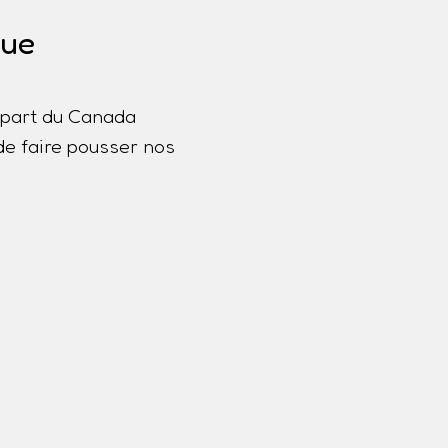
que
lupart du Canada
de faire pousser nos
a