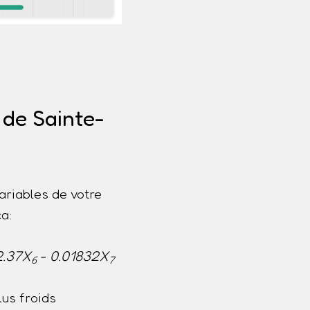
 de Sainte-
ariables de votre
a:
2.37X
- 0.01832X
6
7
us froids