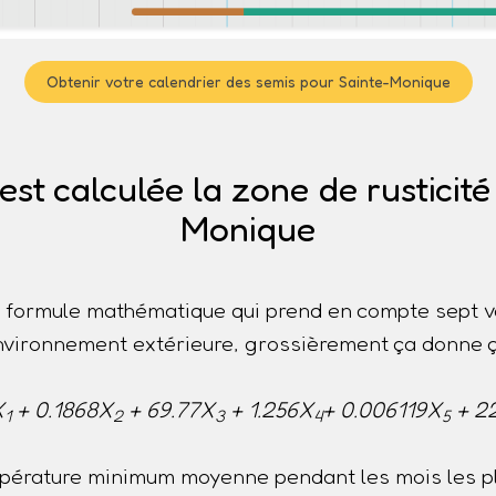
Obtenir votre calendrier des semis pour Sainte-Monique
t calculée la zone de rusticité
Monique
ne formule mathématique qui prend en compte sept v
nvironnement extérieure, grossièrement ça donne ç
X
+ 0.1868X
+ 69.77X
+ 1.256X
+ 0.006119X
+ 2
1
2
3
4
5
pérature minimum moyenne pendant les mois les pl