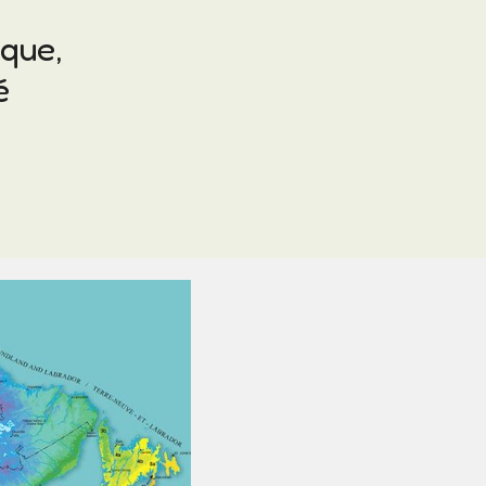
ique,
é