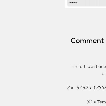
Comment es
En fait, c'est u
e
Z
= -67.62 + 1.734
X1 = Tem