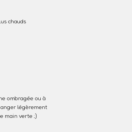
lus chauds
one ombragée ou à
 changer légèrement
e main verte ;)