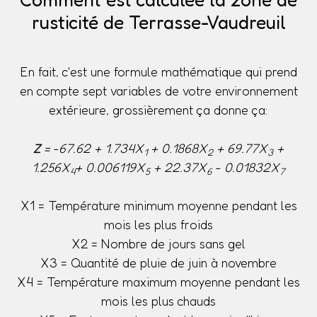
rusticité de Terrasse-Vaudreuil
En fait, c'est une formule mathématique qui prend
en compte sept variables de votre environnement
extérieure, grossièrement ça donne ça:
Z
= -67.62 + 1.734X
+ 0.1868X
+ 69.77X
+
1
2
3
1.256X
+ 0.006119X
+ 22.37X
- 0.01832X
4
5
6
7
X1 = Température minimum moyenne pendant les
mois les plus froids
X2 = Nombre de jours sans gel
X3 = Quantité de pluie de juin à novembre
X4 = Température maximum moyenne pendant les
mois les plus chauds