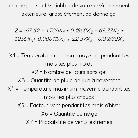
en compte sept variables de votre environnement
extérieure, grossièrement ça donne ça:
Z
= -67.62 + 1.734X
+ 0.1868X
+ 69.77X
+
1
2
3
1.256X
+ 0.006119X
+ 22.37X
- 0.01832X
4
5
6
7
X1 = Température minimum moyenne pendant les
mois les plus froids
X2 = Nombre de jours sans gel
X3 = Quantité de pluie de juin à novembre
X4 = Température maximum moyenne pendant les
mois les plus chauds
X5 = Facteur vent pendant les mois d'hiver
X6 = Quantité de neige
X7 = Probabilité de vents extrêmes