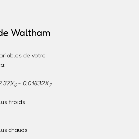
 de Waltham
ariables de votre
a:
2.37X
- 0.01832X
6
7
us froids
lus chauds