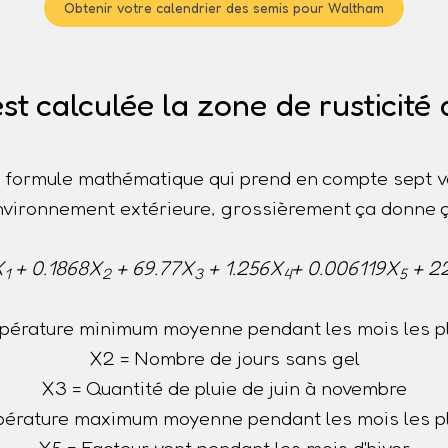
Obtenir votre calendrier des semis pour Waltham
t calculée la zone de rusticité
ne formule mathématique qui prend en compte sept v
nvironnement extérieure, grossièrement ça donne ç
X
+ 0.1868X
+ 69.77X
+ 1.256X
+ 0.006119X
+ 2
1
2
3
4
5
pérature minimum moyenne pendant les mois les pl
X2 = Nombre de jours sans gel
X3 = Quantité de pluie de juin à novembre
érature maximum moyenne pendant les mois les p