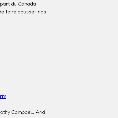
lupart du Canada
de faire pousser nos
a
erm
Kathy Campbell, And