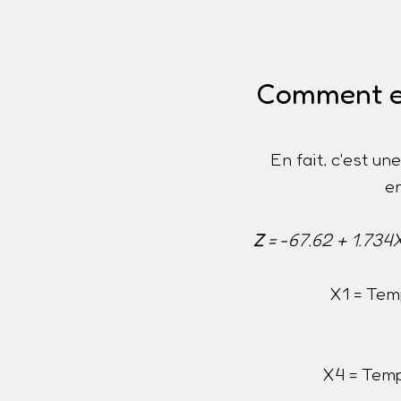
Comment es
En fait, c'est u
e
Z
= -67.62 + 1.734
X1 = Tem
X4 = Temp