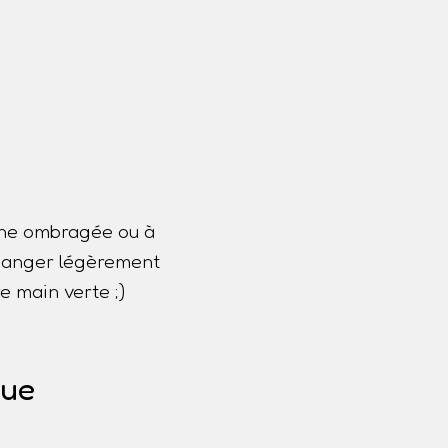
one ombragée ou à
 changer légèrement
e main verte ;)
que