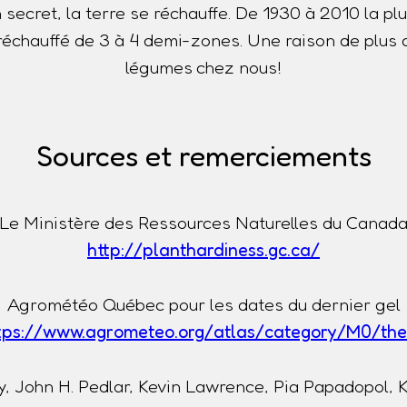
n secret, la terre se réchauffe. De 1930 à 2010 la p
t réchauffé de 3 à 4 demi-zones. Une raison de plus 
légumes chez nous!
Sources et remerciements
Le Ministère des Ressources Naturelles du Canad
http://planthardiness.gc.ca/
Agrométéo Québec pour les dates du dernier gel
tps://www.agrometeo.org/atlas/category/M0/th
, John H. Pedlar, Kevin Lawrence, Pia Papadopol, 