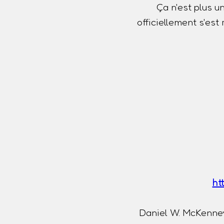
Ça n'est plus u
officiellement s'es
ht
Daniel W. McKenney