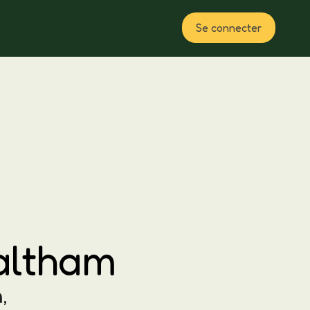
Se connecter
Plan
altham
,