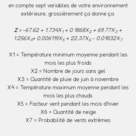
en compte sept variables de votre environnement
extérieure, grossièrement ça donne ça:
Z
= -67.62 + 1.734X
+ 0.1868X
+ 69.77X
+
1
2
3
1.256X
+ 0.006119X
+ 22.37X
- 0.01832X
4
5
6
7
X1 = Température minimum moyenne pendant les
mois les plus froids
X2 = Nombre de jours sans gel
X3 = Quantité de pluie de juin à novembre
X4 = Température maximum moyenne pendant les
mois les plus chauds
X5 = Facteur vent pendant les mois d'hiver
X6 = Quantité de neige
X7 = Probabilité de vents extrêmes