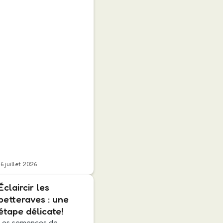
16 juillet 2026
Éclaircir les
betteraves : une
étape délicate!
Les semences de