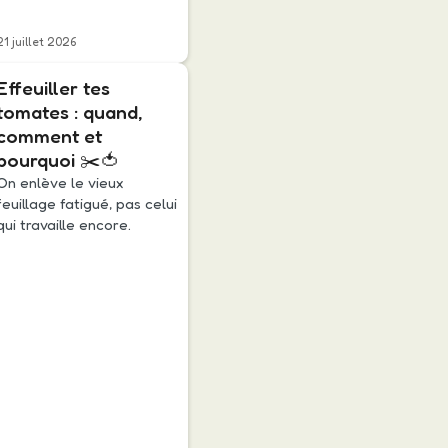
21 juillet 2026
Effeuiller tes
tomates : quand,
comment et
pourquoi ✂️🍅
On enlève le vieux
feuillage fatigué, pas celui
qui travaille encore.