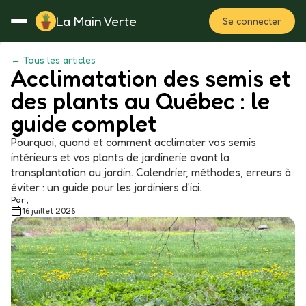
La Main Verte
Se connecter
← Tous les articles
Acclimatation des semis et
Rotation
Notes
Fertilisation
Plan
des plants au Québec : le
guide complet
Pourquoi, quand et comment acclimater vos semis
intérieurs et vos plants de jardinerie avant la
transplantation au jardin. Calendrier, méthodes, erreurs à
éviter : un guide pour les jardiniers d'ici.
Par ,
16 juillet 2026