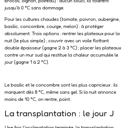
brocoli, oignon, poireau) : aucun souci, ils tolèrent
jusqu'à 0 °C sans dommage.
Pour les cultures chaudes
(tomate, poivron, aubergine,
basilic, concombre, courge, melon) : à protéger
absolument. Trois options :
rentrer les plateaux
pour la
nuit (le plus simple) ;
couvrir avec un voile flottant
double épaisseur
(gagne 2 à 3 °C) ;
placer les plateaux
contre un mur sud
qui restitue la chaleur accumulée le
jour (gagne 1 à 2 °C).
Le basilic et le concombre sont les plus capricieux : ils
marquent dès 8 °C, même sans gel. Si la nuit annonce
moins de 10 °C, on rentre, point.
La transplantation : le jour J
Une fois l'acclimatation terminée, la transplantation