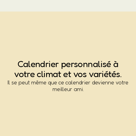
Calendrier
p
e
r
s
o
n
n
a
l
i
s
é
à
votre climat et vos variétés.
Il se peut même que ce calendrier devienne votre
meilleur ami.