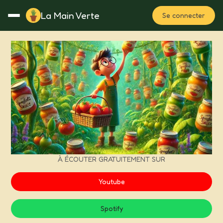
La Main Verte
Se connecter
Rotation
Notes
Fertilisation
Plan
À ÉCOUTER GRATUITEMENT SUR
Youtube
Spotify