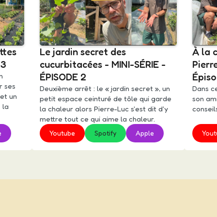
ttes
Le jardin secret des
À la 
 3
cucurbitacées - MINI-SÉRIE -
Pierr
n
ÉPISODE 2
Épiso
r ses
Deuxième arrêt : le « jardin secret », un
Dans ce
 et un
petit espace ceinturé de tôle qui garde
son ami
 la
la chaleur alors Pierre-Luc s'est dit d'y
conseil
mettre tout ce qui aime la chaleur.
e
Youtube
Spotify
Apple
Yout