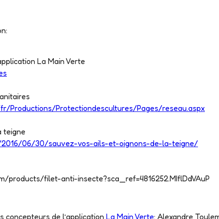
on:
application La Main Verte
es
anitaires
fr/Productions/Protectiondescultures/Pages/reseau.aspx
a teigne
m/2016/06/30/sauvez-vos-ails-et-oignons-de-la-teigne/
m/products/filet-anti-insecte?sca_ref=4816252.MIflDdVAuP
 concepteurs de l’application
La Main Verte
: Alexandre Toulem