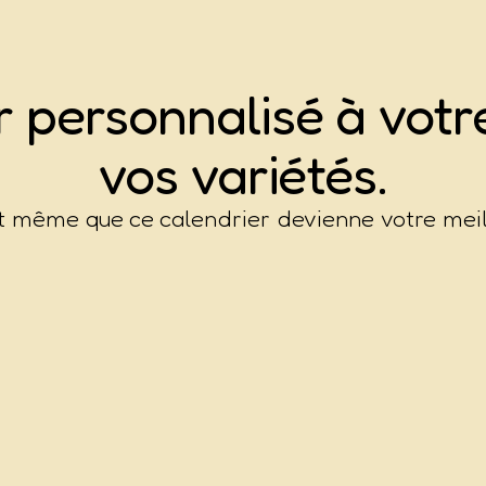
er
p
e
r
s
o
n
n
a
l
i
s
é
à votre
vos variétés.
ut même que ce calendrier devienne votre meil