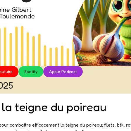
outube
Spotify
Apple Podcast
2025
 la teigne du poireau
our combattre efficacement la teigne du poireau: filets, btk, ro