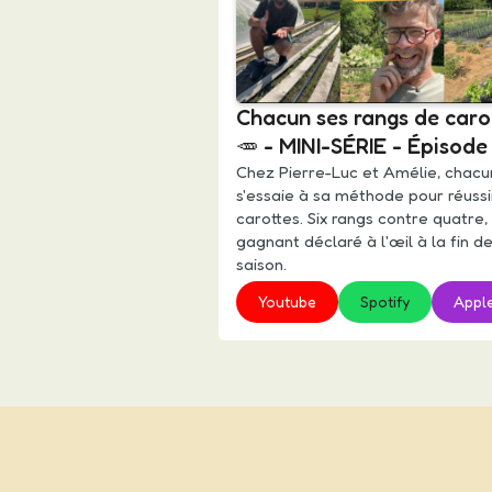
Chacun ses rangs de caro
🥕 - MINI-SÉRIE - Épisode
Chez Pierre-Luc et Amélie, chacu
s'essaie à sa méthode pour réussi
carottes. Six rangs contre quatre,
gagnant déclaré à l'œil à la fin de
saison.
Youtube
Spotify
Appl