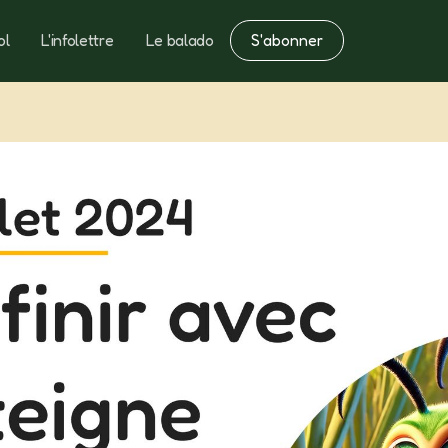
S'abonner
ol
L'infolettre
Le balado
Notes
Fertilisation