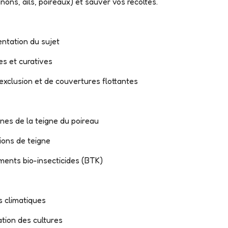
nons, ails, poireaux) et sauver vos récoltes.
entation du sujet
es et curatives
d'exclusion et de couvertures flottantes
gnes de la teigne du poireau
ions de teigne
ements bio-insecticides (BTK)
s climatiques
ation des cultures