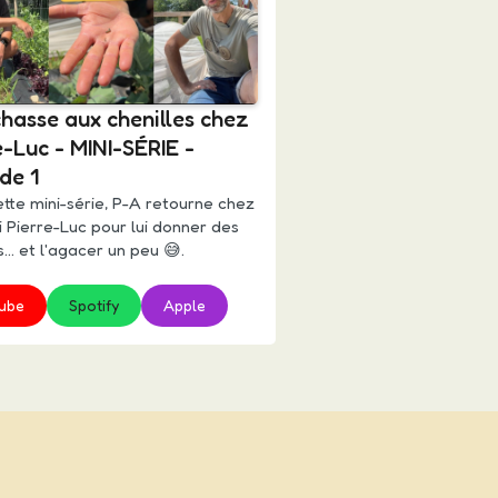
chasse aux chenilles chez
e-Luc - MINI-SÉRIE -
de 1
tte mini-série, P-A retourne chez
 Pierre-Luc pour lui donner des
s... et l'agacer un peu 😅.
ube
Spotify
Apple