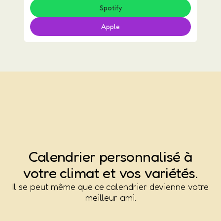
Spotify
Apple
Calendrier
p
e
r
s
o
n
n
a
l
i
s
é
à
votre climat et vos variétés.
Il se peut même que ce calendrier devienne votre
meilleur ami.