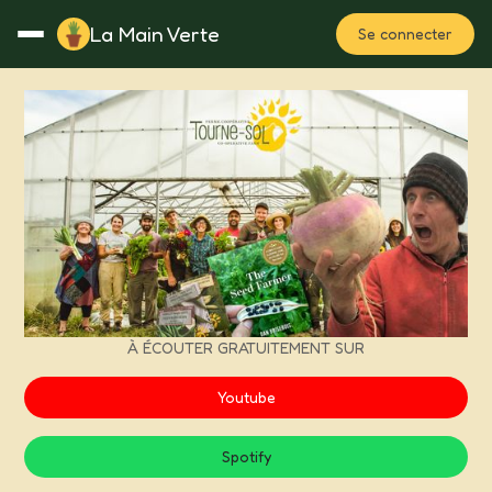
La Main Verte
Se connecter
Rotation
Notes
Fertilisation
Plan
À ÉCOUTER GRATUITEMENT SUR
Youtube
Spotify