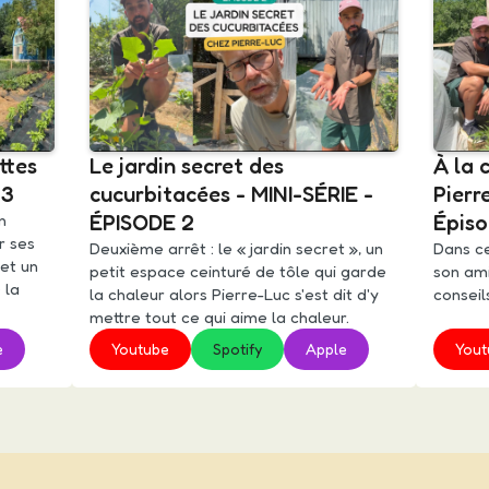
ttes
Le jardin secret des
À la 
 3
cucurbitacées - MINI-SÉRIE -
Pierr
n
ÉPISODE 2
Épiso
r ses
Deuxième arrêt : le « jardin secret », un
Dans ce
 et un
petit espace ceinturé de tôle qui garde
son ami
 la
la chaleur alors Pierre-Luc s'est dit d'y
conseil
mettre tout ce qui aime la chaleur.
e
Youtube
Spotify
Apple
Yout