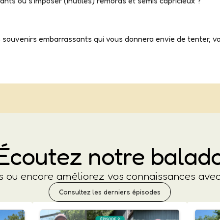
plants ou s’imposer (inutiles) remords et semis capricieux ?
 souvenirs embarrassants qui vous donnera envie de tenter, vo
Écoutez notre balad
es ou encore améliorez vos connaissances av
Consultez les derniers épisodes