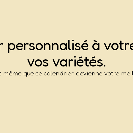
er
p
e
r
s
o
n
n
a
l
i
s
é
à votre
vos variétés.
ut même que ce calendrier devienne votre meil