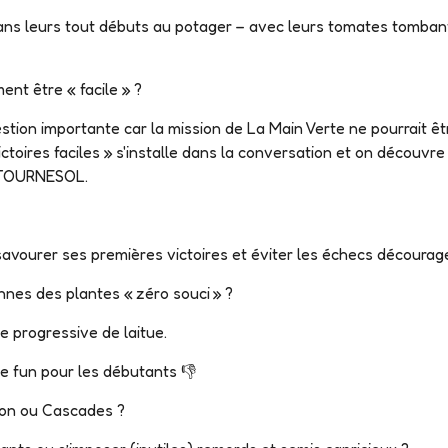
ns leurs tout débuts au potager – avec leurs tomates tombant 
ent être « facile » ?
estion importante car la mission de La Main Verte ne pourrait ê
ictoires faciles » s'installe dans la conversation et on découvr
E TOURNESOL.
 savourer ses premières victoires et éviter les échecs décourag
ionnes des plantes « zéro souci » ?
te progressive de laitue.
 le fun pour les débutants 👎
zon ou Cascades ?